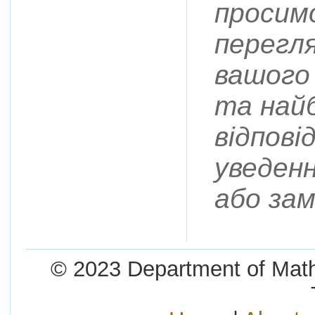
просим
перегл
вашого
та най
відпові
уведен
або зам
© 2023 Department of Mathe