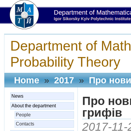
Department of Math
Probability Theory
Home
»
2017
»
Про нови
News
Про нов
About the department
грифів
People
2017-11-
Contacts