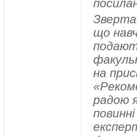
посила
Зверта
що навч
подают
факуль
на при
«Реком
радою я
повинн
експер