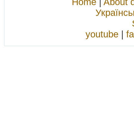
Home
|
About 
Українс
youtube
|
f