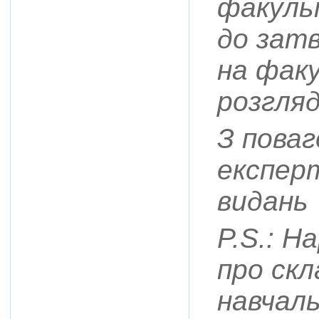
факуль
до затв
на фак
розгляд
З поваг
експерт
видань
P.S.: Н
про скл
навчал