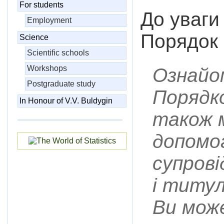
For students
До уваги
Employment
Порядок 
Science
Scientific schools
Workshops
Ознайо
Postgraduate study
Порядко
In Honour of V.V. Buldygin
також 
допомог
супрові
і титул
Ви мож