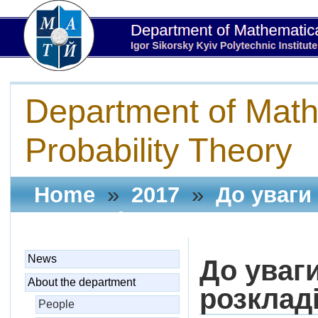
Department of Math
Probability Theory
Home
»
2017
»
До уваги 
розкладі!
News
До уваги
About the department
розкладі
People