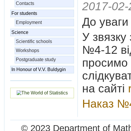
2017-02-
Contacts
For students
До уваги
Employment
Science
У звязку
Scientific schools
№4-12 ві
Workshops
просимо 
Postgraduate study
In Honour of V.V. Buldygin
слідкува
на сайті
Наказ №4
© 2023 Department of Mathe