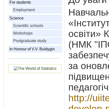
For students
Навчаль
Employment
Science
«Інститу
Scientific schools
освіти» К
Workshops
Postgraduate study
(НМК "ІП
In Honour of V.V. Buldygin
забезпеч
за онов
підвищен
педагогі
http://uii
develop-p