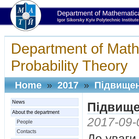
Department of Math
Probability Theory
Home
»
2017
»
Підвищен
News
Підвище
About the department
2017-09-
People
Contacts
До уваги