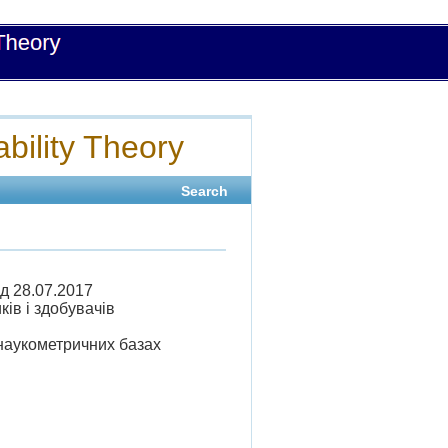
bility Theory
Search
д 28.07.2017
ів і здобувачів
 наукометричних базах