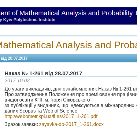
athematical Analysis and Proba
від 28.07.2017
Наказ № 1-261 від 28.07.2017
2017-10-02
До уваги викладачів, для ознайомлення: Наказ № 1-261 ві
Про затвердження Положення про преміювання працівник
вищої освіти КПІ ім. Ігоря Сікорського
за публікації у виданнях, що індексуються в міжнародних
даних Scopus та Web of Science
http://webometr.kpi.ua/files/2017_1-261.pdf
Зразок заявки:
zayavka-do-2017_1-261.docx