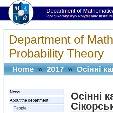
Department of Math
Probability Theory
Home
»
2017
»
Осінні ка
Сікорського
News
Осінні к
About the department
Сікорсь
People