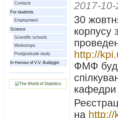
2017-10-
Contacts
For students
30 жовтн
Employment
корпусу 
Science
Scientific schools
проведе
Workshops
http://kp
Postgraduate study
ФМФ буде
In Honour of V.V. Buldygin
спілкува
кафедри
Реєстрац
на
http:/