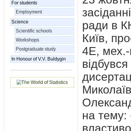
For students
засiданнi
Employment
ради в К
Science
Scientific schools
Київ, пр
Workshops
4Е, мех.-
Postgraduate study
In Honour of V.V. Buldygin
відбувся
дисертац
Миколаїв
Олексан
на тему:
властиво