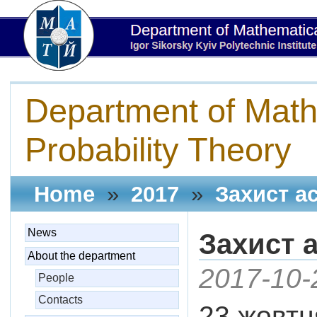
Department of Math
Probability Theory
Home
»
2017
»
Захист ас
News
Захист а
About the department
2017-10-
People
Contacts
23 жовтн