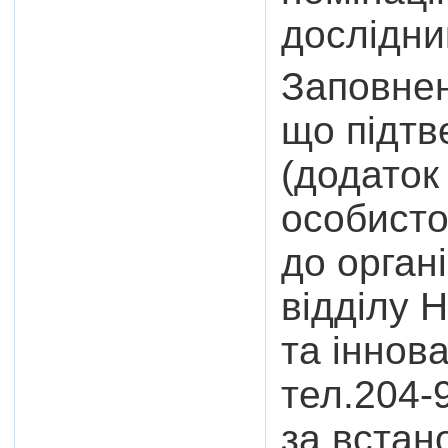
дослідни
Заповнен
що підтв
(додаток
особисто
до орган
відділу 
та іннова
тел.204-
за вста