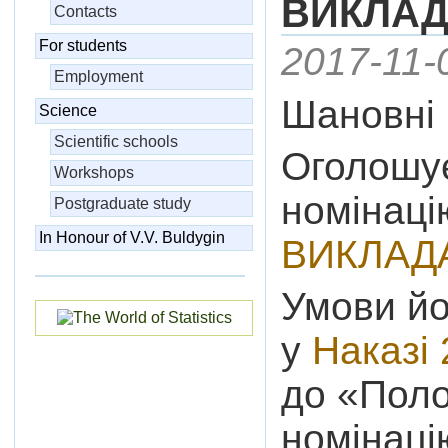
ВИКЛАД
Contacts
For students
2017-11-
Employment
Шановні 
Science
Scientific schools
Оголошує
Workshops
номінаці
Postgraduate study
In Honour of V.V. Buldygin
ВИКЛАДА
Умови йо
у
Наказі 
до «Поло
номінаці