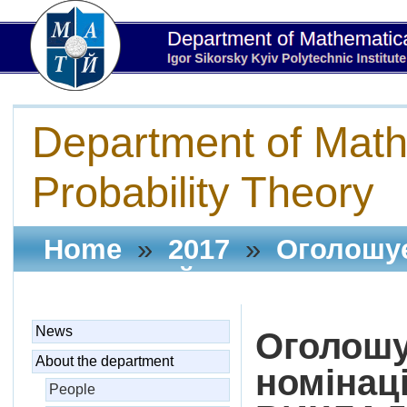
Department of Math
Probability Theory
Home
»
2017
»
Оголошує
"МОЛОДИЙ ВИКЛАДАЧ-ДО
News
Оголошу
About the department
номіна
People