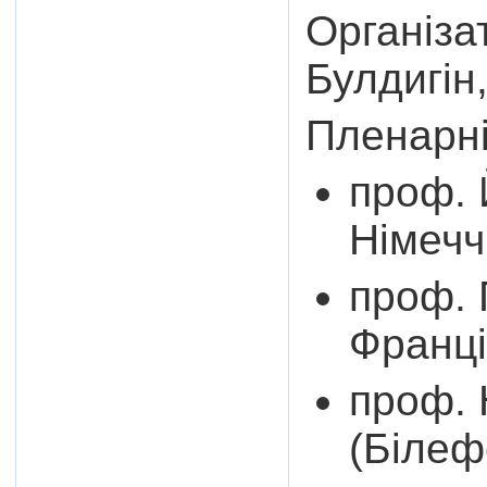
Організа
Булдигін,
Пленарні 
проф. 
Німечч
проф. 
Франці
проф. 
(Білеф