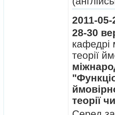
(англійсь
2011-05-
28-30 ве
кафедрі 
теорії й
міжнаро
"Функціо
ймовірно
теорії ч
Серед за