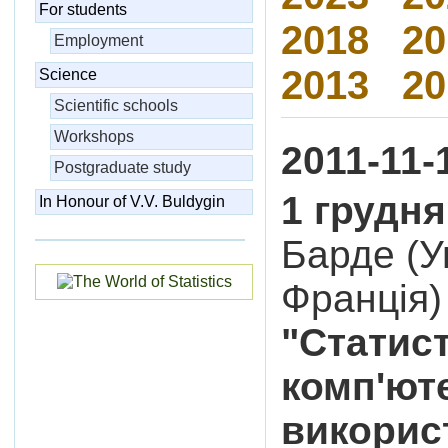
For students
2018
20
Employment
2013
20
Science
Scientific schools
Workshops
2011-11-
Postgraduate study
1 грудня
In Honour of V.V. Buldygin
Барде (У
Франція)
"Статис
комп'юте
викорис