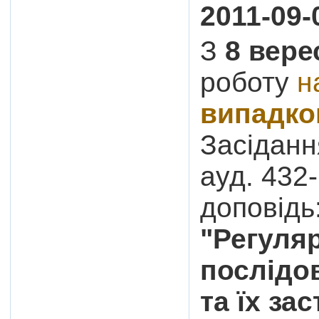
2011-09-
З
8 вере
роботу
н
випадко
Засіданн
ауд. 432
доповідь
"Регуляр
послідо
та їх за