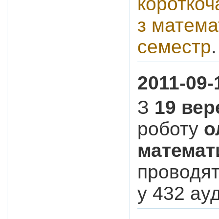
короткоч
з матема
семестр
2011-09-
З
19 ве
роботу
о
математ
проводят
у 432 ау