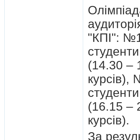
Олімпіад
аудиторі
"КПІ": №1
студенти
(14.30 –
курсів), 
студенти
(16.15 –
курсів).
За резул