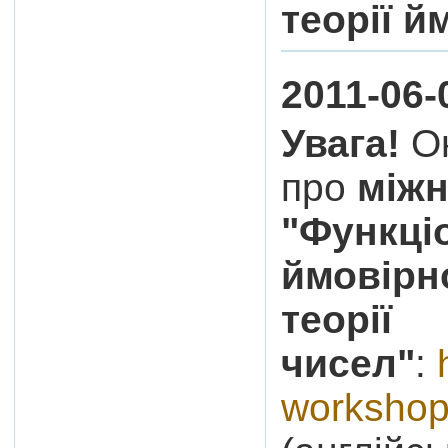
теорії й
2011-06-
Увага!
Он
про
між
"Функціо
ймовірно
теорії
чисел"
:
workshop