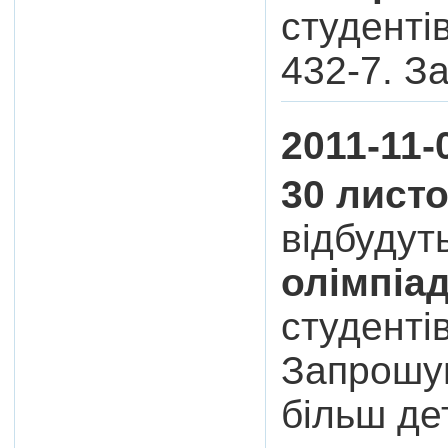
студенті
432-7. З
2011-11-
30 листо
відбудут
олімпіа
студенті
Запрошую
більш де