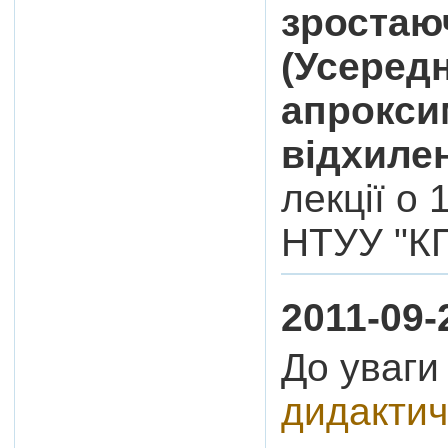
зростаю
(Усеред
апроксим
відхилен
лекції о 
НТУУ "КП
2011-09-
До уваги
дидактич