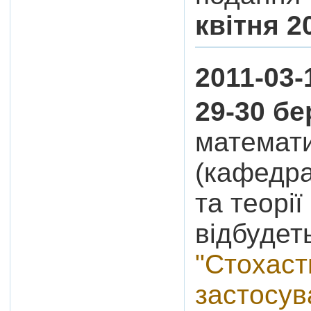
квітня 2
2011-03-
29-30 б
математи
(кафедра
та теорі
відбудет
"Стохаст
застосув