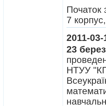
Початок з
7 корпус,
2011-03-
23 берез
проведен
НТУУ "КП
Всеукраї
математи
навчальн