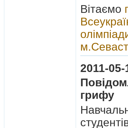
Вітаємо
Всеукраї
олімпіад
м.Севас
2011-05-
Повідом
грифу
Навчальн
студенті