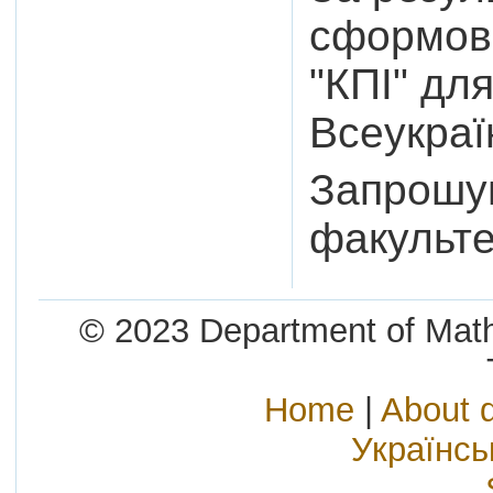
сформова
"КПІ" для
Всеукраї
Запрошую
факульте
© 2023 Department of Mathe
Home
|
About 
Українс