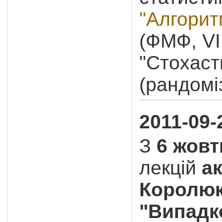
"Алгорит
(ФМФ, VI 
"Стохаст
(рандомі
2011-09-
З
6 жов
лекцій
а
Королюк
"Випадко