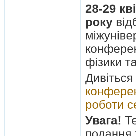
28-29 кв
року
від
міжуніве
конферен
фізики т
Дивітьс
конферен
роботи се
Увага!
Те
подання 