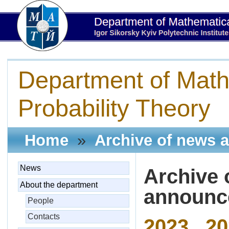
Department of Math
Probability Theory
Home
»
Archive of news 
News
Archive 
About the department
announ
People
Contacts
2023
20