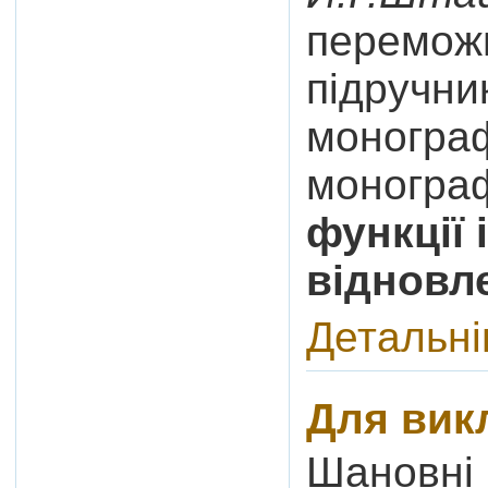
переможц
підручни
моногра
монограф
функції 
відновл
Детальн
Для вик
Шановні 