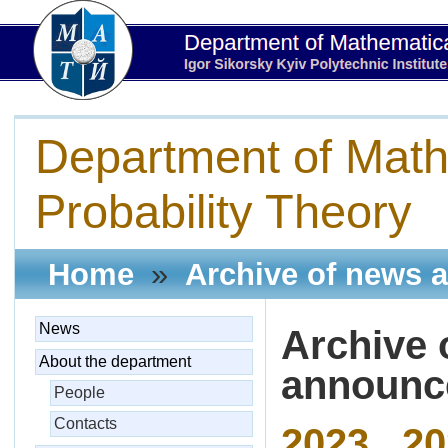
Department of Math
Probability Theory
Home
»
Archive of news 
News
Archive 
About the department
announ
People
Contacts
2023
20