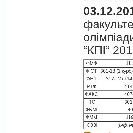
03.12.20
факульте
олімпіад
“КПІ” 201
ФМФ
111
ФІОТ
301-18 (1 курс)
ФЕЛ
312-12 (з 14:
РТФ
414-
ФАКС
407-
ІТС
301-
ФБМІ
40
ФММ
119
ІСЗЗІ
(інф. 