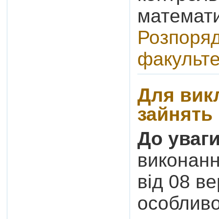
математ
Розпоря
факульте
Для вик
зайнять
До уваг
виконан
від 08 в
особливос