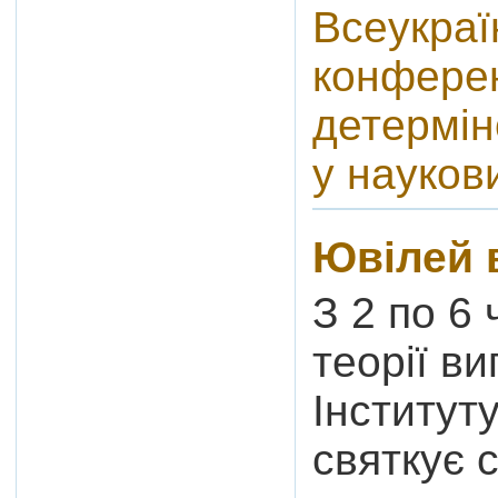
Всеукраї
конферен
детермін
у науков
Ювілей 
З 2 по 6 
теорії в
Інститут
святкує с