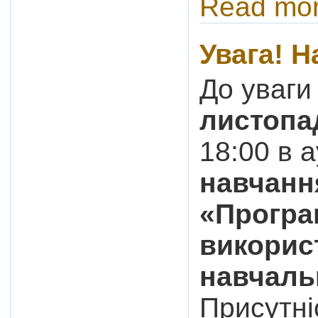
Read mo
Увага! 
До уваги
листопа
18:00 в а
навчанн
«Програ
викорис
навчаль
Присутні