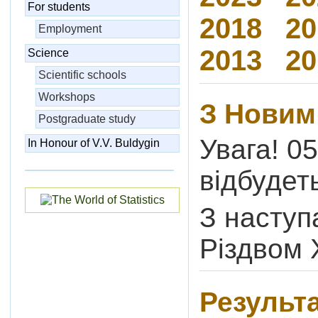
For students
2018
20
Employment
2013
20
Science
Scientific schools
Workshops
З Новим
Postgraduate study
Увага! 0
In Honour of V.V. Buldygin
відбудет
З наступ
Різдвом 
Результ