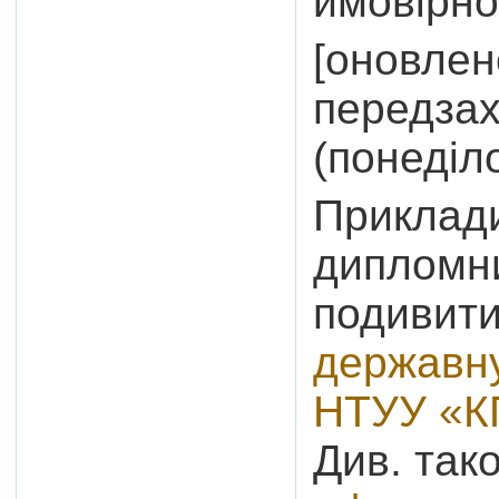
ймовірно
[оновлен
передзах
(понеділо
Приклад
дипломни
подивит
державну
НТУУ «К
Див. так