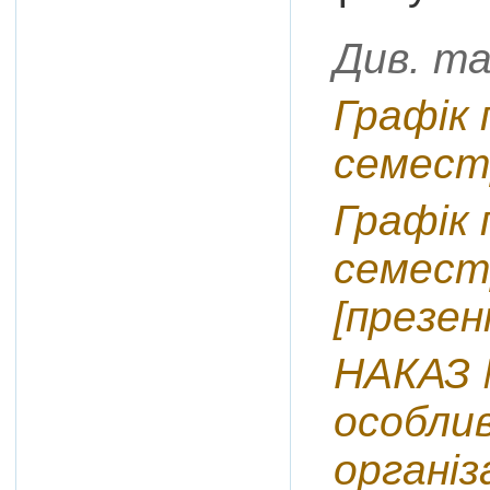
Див. та
Графік 
семест
Графік 
семестр
[презен
НАКАЗ №
особлив
організ