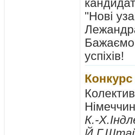
кандидат
"Нові уз
Лежандра
Бажаємо
успіхів!
Конкурс
Колектив
Німеччин
К.-Х.Інд
Й.Г.Шта