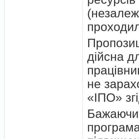
(незалеж
проходил
Пропозиц
дійсна д
працівник
не зарах
«ІПО» зг
Бажаючим
програма