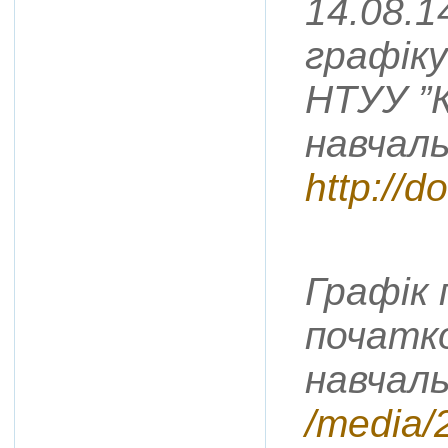
14.08.1
графіку
НТУУ ”К
навчаль
http://
Графік 
початк
навчаль
/media/