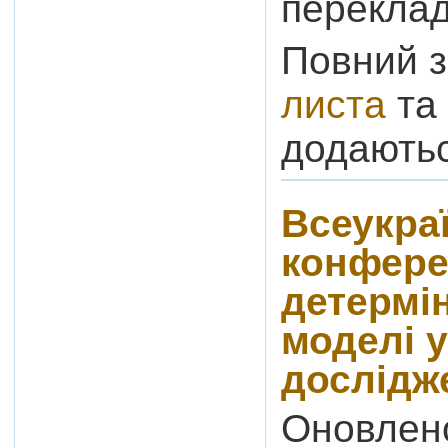
переклад
Повний 
листа
та
додаютьс
Всеукра
конфере
детермі
моделі 
дослідж
Оновлен