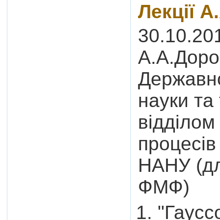
Лекції А
30.10.20
А.А.Доро
Державно
науки та 
відділом
процесів
НАНУ (дл
ФМФ)
"Гаусс