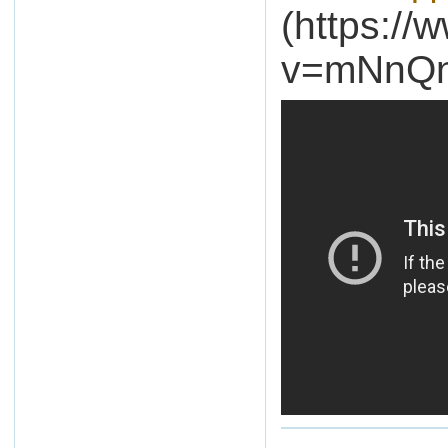
(https:/
v=mNnQn