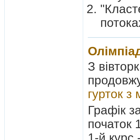
"Класт
потока
Олімпіа
З вівтор
продовж
гурток з
Графік з
початок 
1-й курс 