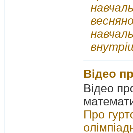
навчаль
веснян
навчаль
внутріш
Відео пр
Відео пр
математи
Про гурт
олімпіад