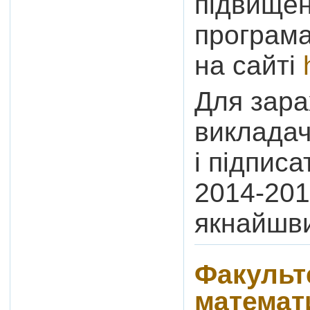
підвищен
програм
на сайті
Для зара
викладач
і підпис
2014-2015
якнайшв
Факульте
математ