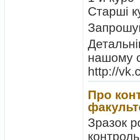
Старші ку
Запрошую
Детальні
нашому са
http://v
Про кон
факульт
Зразок р
контроль