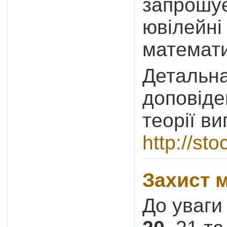
запрошує
ювілейні 
математи
Детальна
доповідей
теорії в
http://sto
Захист м
До уваги