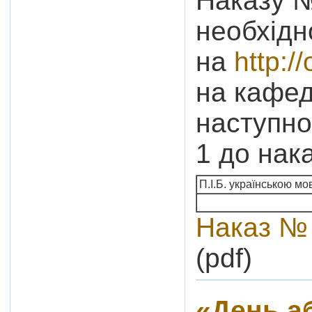
Наказу №
необхідн
на
http://
на кафед
наступно
1 до нака
П.І.Б. українською м
Наказ № 
(pdf)
«День а