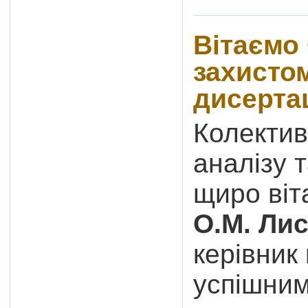
Вітаємо 
захисто
дисертац
Колектив
аналізу 
щиро ві
О.М. Ли
керівник
успішним