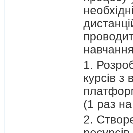
необхідн
дистанці
проводит
навчання
1. Розро
курсів з
платфор
(1 раз на
2. Створ
ресурсів