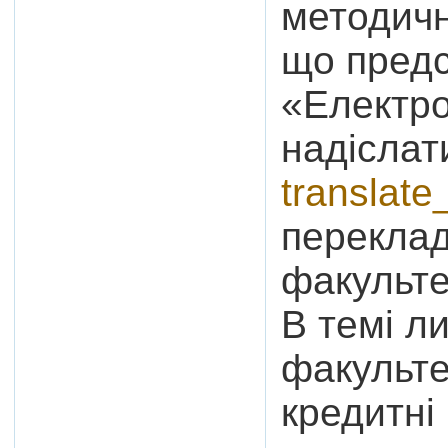
методичн
що предс
«Електро
надіслат
translate
переклад
факульте
В темі л
факульте
кредитні