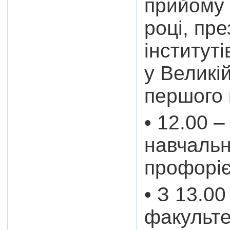
прийому 
році, пре
інституті
у Великій
першого 
• 12.00 
навчальн
профоріє
• З 13.0
факульте