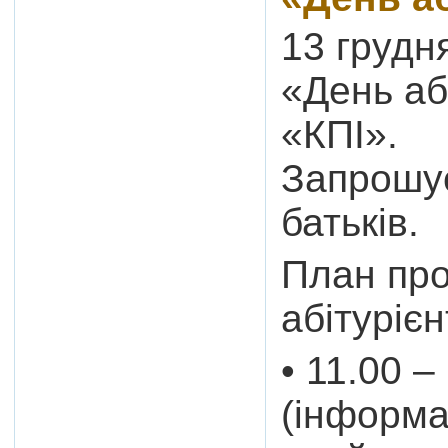
13 грудн
«День аб
«КПІ».
Запрошує
батьків.
План пр
абітурієн
• 11.00 –
(інформа