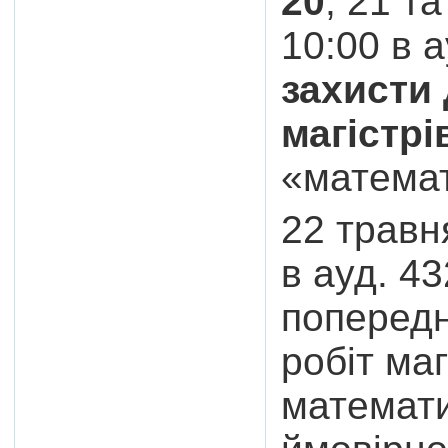
20
, 21 т
10:00 в а
захисти
магістр
«математ
22 травня
в ауд. 4
попередн
робіт ма
математи