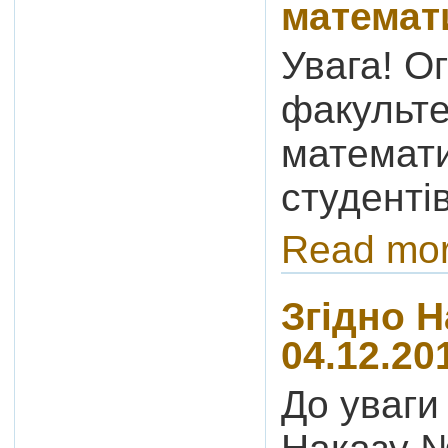
математи
Увага! О
факульте
математи
студенті
Read mo
Згідно Н
04.12.20
До уваги