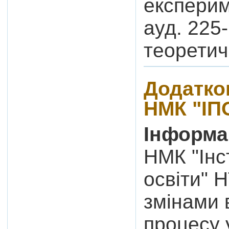
експерим
ауд. 225
теоретич
Додатко
НМК "ІП
Інформа
НМК "Інс
освіти" Н
змінами в
процесу 