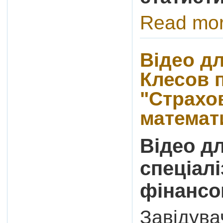
Read mo
Відео дл
Клесов 
"Страхо
математ
Відео дл
спеціалі
фінансо
Завідува