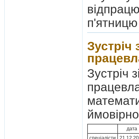
відпрацю
п'ятницю 
Зустріч 
працевл
Зустріч 
працевл
математи
ймовірно
дата
спеціалісти
21.12.2