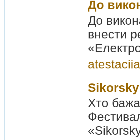
До викон
До викон
внести р
«Електр
atestacii
Sikorsky
Хто бажа
Фестивал
«Sikorsk