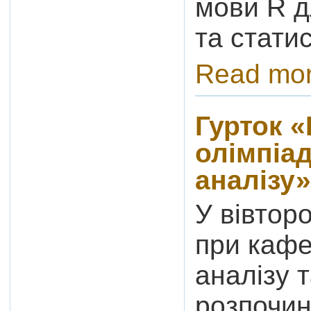
мови R д
та стати
Read mo
Гурток «
олімпіад
аналізу»
У вівторо
при кафе
аналізу 
розпочин