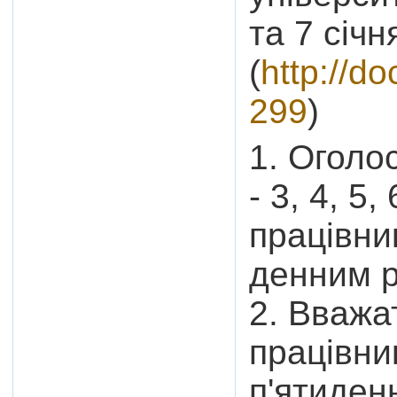
та 7 січн
(
http://d
299
)
1. Оголо
- 3, 4, 5
працівник
денним 
2. Вважа
працівни
п'ятиден