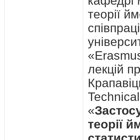
кафедрі 
теорії й
співпрац
універси
«Erasmus
лекцій п
Крапавіц
Technical
«
Застос
теорії й
статист