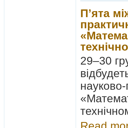
П’ята м
практич
«Матема
технічно
29–30 гр
відбудет
науково-
«Математ
технічно
Read mo