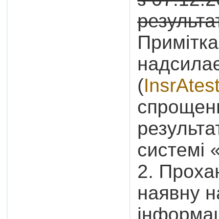
результа
Примітка
надсилає
(
InsrAtes
спрощен
результат
системі 
2. Проха
наявну н
інформац