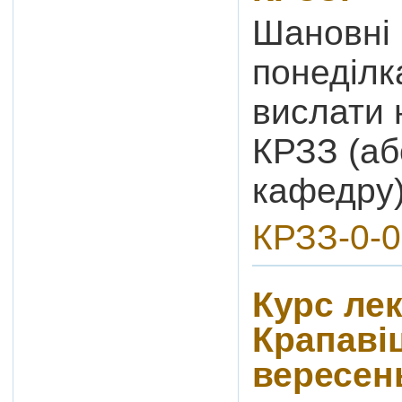
Шановні 
понеділк
вислати 
КРЗЗ (аб
кафедру)
КРЗЗ-0-0,
Курс ле
Крапавіц
вересен