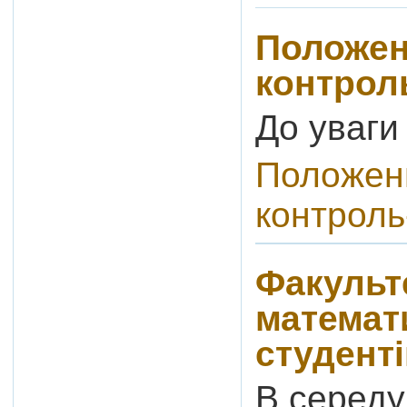
Положен
контроль
До уваги
Положен
контроль
Факульт
математ
студенті
В середу,