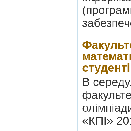
(програм
забезпече
Факульт
математ
студенті
В середу
факульте
олімпіад
«КПІ» 20