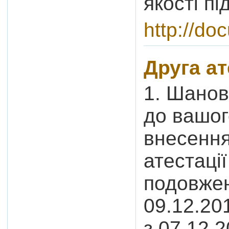
якості пі
http://do
Друга ат
1. Шанов
до вашог
внесення
атестаці
подовже
09.12.20
з 07.12.