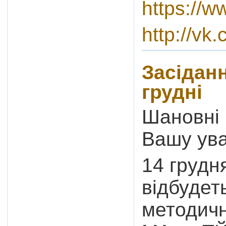
https://
http://v
Засіданн
грудні
Шановні 
Вашу ува
14 грудн
відбудет
методичн