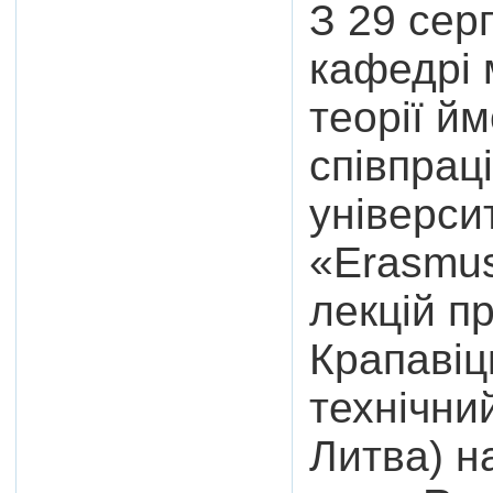
З 29 сер
кафедрі 
теорії й
співпрац
універси
«Erasmus
лекцій п
Крапавіц
технічни
Литва) н