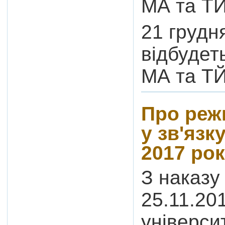
МА та ТЙ
21 грудн
відбудет
МА та ТЙ
Про реж
у зв'язк
2017 ро
З наказу
25.11.20
університ