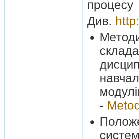
процесу
Див.
http
Методи
склада
дисцип
навчал
модулі
-
Meto
Положе
систем