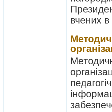
Президен
вчених в
Методич
організа
Методичн
організац
педагогіч
інформац
забезпеч