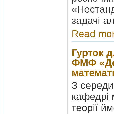
«Нестанд
задачі ал
Read mo
Гурток д
ФМФ «До
математ
З середи
кафедрі 
теорії й