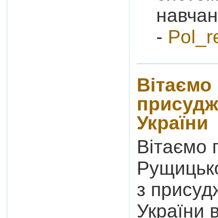
навчан
-
Pol_r
Вітаємо 
присудж
України
Вітаємо
Рущицьк
з присуд
України в