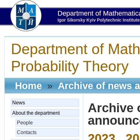
Department of Math
Probability Theory
Home
»
Archive of news 
News
Archive 
About the department
announ
People
Contacts
2023
20