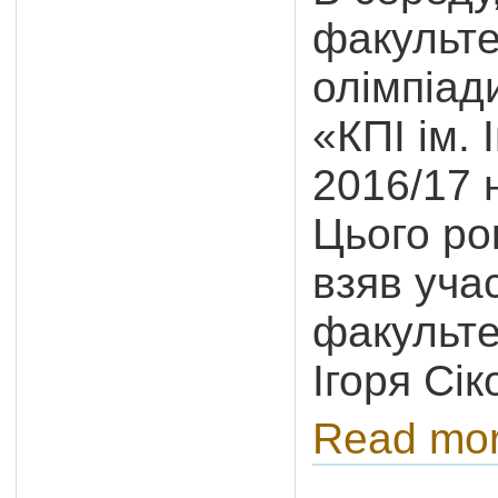
факульте
олімпіад
«КПІ ім. 
2016/17 н
Цього ро
взяв уча
факультет
Ігоря Сік
Read mo