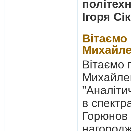
політехн
Ігоря Сі
Вітаємо
Михайл
Вітаємо 
Михайлец
"Аналіти
в спектр
Горюнов 
нагородж