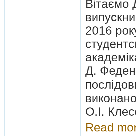
Вітаємо 
випускни
2016 рок
студентсь
академік
Д. Феден
послідов
виконано
О.І. Клес
Read mo