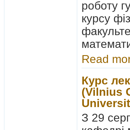
роботу гу
курсу фі
факульте
математи
Read mo
Курс ле
(Vilnius
Universit
З 29 сер