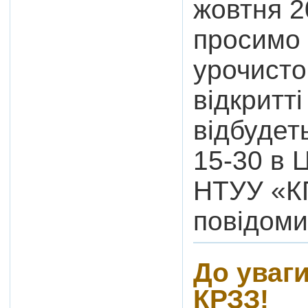
жовтня 2
просимо 
урочист
відкритт
відбудет
15-30 в 
НТУУ «КП
повідоми
До уваг
КРЗЗ!