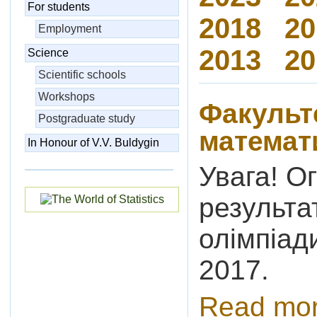
For students
2018
20
Employment
2013
20
Science
Scientific schools
Workshops
Факульте
Postgraduate study
математ
In Honour of V.V. Buldygin
Увага! О
результа
олімпіад
2017.
Read mo