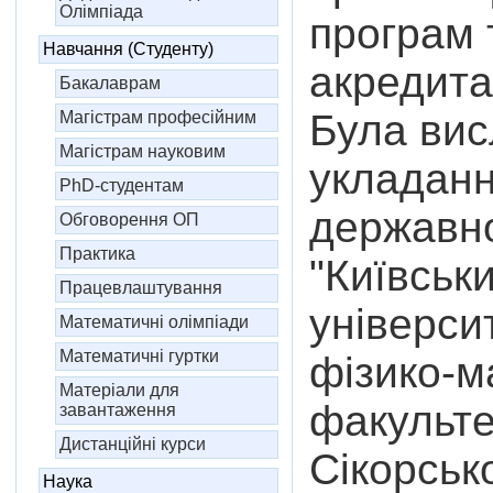
Олімпіада
програм 
Навчання (Студенту)
акредита
Бакалаврам
Була вис
Магістрам професійним
Магістрам науковим
укладан
PhD-студентам
державн
Обговорення ОП
Практика
"Київськ
Працевлаштування
універси
Математичні олімпіади
Математичні гуртки
фізико-
Матеріали для
факульте
завантаження
Дистанційні курси
Сікорськ
Наука