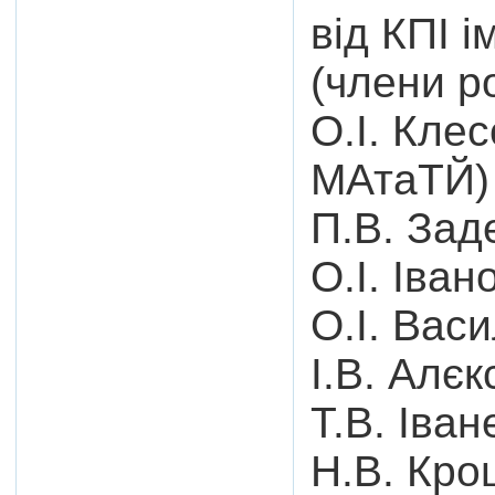
від КПІ і
(члени р
О.І. Клес
МАтаТЙ)
П.В. Зад
О.І. Іван
О.І. Васи
І.В. Алєк
Т.В. Іван
Н.В. Крош