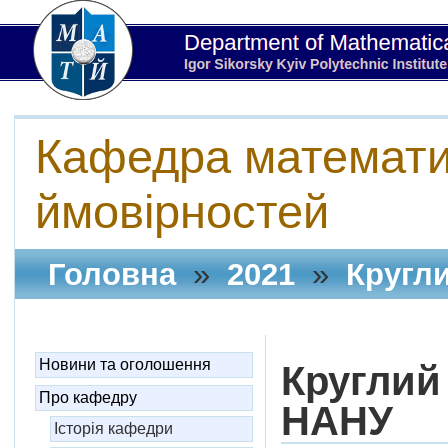
Кафедра математич
ймовірностей
Головна
»
2021
»
Кругли
НАНУ
Новини та оголошення
Круглий
Про кафедру
НАНУ
Історія кафедри