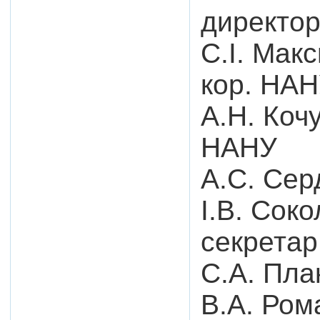
директор
С.І. Макс
кор. НА
А.Н. Кочу
НАНУ
А.С. Сер
І.В. Соко
секретар
С.А. Плак
В.А. Ром