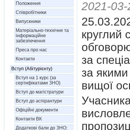
2021-03-
Положення
Співробітники
25.03.20
Випускники
Матеріально-технічне та
круглий с
інформаційне
забезпечення
обговорю
Преса про нас
за спеці
Контакти
Вступ (Абітурієнту)
за якими
Вступ на 1 курс (за
вищої осв
сертифікатами ЗНО)
Вступ до магістратури
Учасника
Вступ до аспірантури
висловле
Офіційні документи
Контакти ВК
пропозиц
Додаткові бали до ЗНО: