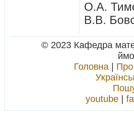
О.А. Тим
В.В. Бов
© 2023 Кафедра матем
ймо
Головна
|
Про
Українс
Пошу
youtube
|
f