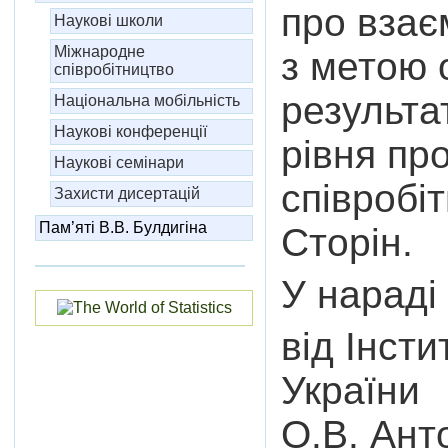
про взає
Наукові школи
Міжнародне
з метою 
співробітництво
результа
Національна мобільність
Наукові конференції
рівня пр
Наукові семінари
співробіт
Захисти дисертацій
Пам’яті В.В. Булдигіна
Сторін.
У нараді
від Інст
України
О.В. Анто