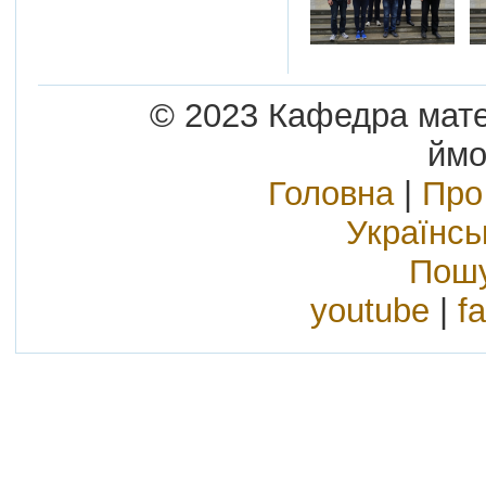
© 2023 Кафедра матем
ймо
Головна
|
Про
Українс
Пошу
youtube
|
f