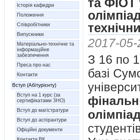
та ФІОТ 
Історія кафедри
олімпіа
Положення
технічни
Співробітники
Випускники
2017-05-
Матеріально-технічне та
інформаційне
забезпечення
З 16 по 
Преса про нас
базі Сум
Контакти
універси
Вступ (Абітурієнту)
Вступ на 1 курс (за
фінальн
сертифікатами ЗНО)
Вступ до магістратури
олімпіа
Вступ до аспірантури
студентів
Офіційні документи
Контакти ВК