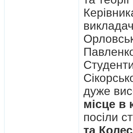
Керівник
викладач
Орловськ
Павленко
Студенти 
Сікорсько
дуже вис
місце в 
посіли 
та Колес