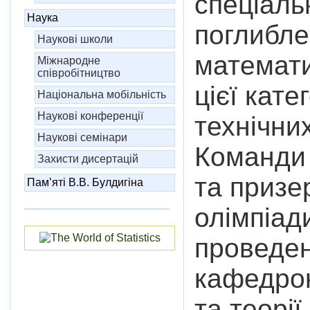
спеціаль
Наука
поглибле
Наукові школи
математик
Міжнародне
співробітництво
цієї кате
Національна мобільність
Наукові конференції
технічни
Наукові семінари
Команди
Захисти дисертацій
та призе
Пам’яті В.В. Булдигіна
олімпіад
проведен
кафедрою
та теорії