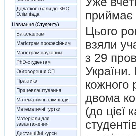
Уже вчет
Додаткові бали до ЗНО:
приймає 
Олімпіада
Навчання (Студенту)
Цього ро
Бакалаврам
взяли уч
Магістрам професійним
Магістрам науковим
з 29 про
PhD-студентам
України. 
Обговорення ОП
кожного 
Практика
Працевлаштування
двома ко
Математичні олімпіади
(до цієї 
Математичні гуртки
Матеріали для
студентів
завантаження
Дистанційні курси