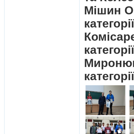
Мішин О
категорії
Комісаре
категорі
Миронюк
категорії