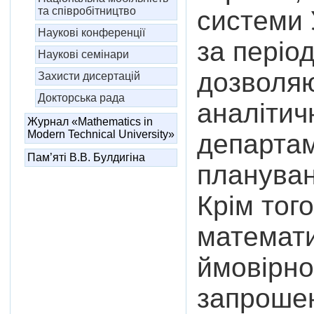
та співробітництво
системи 
Наукові конференції
за періо
Наукові семінари
дозволяю
Захисти дисертацій
Докторська рада
аналітич
Журнал «Mathematics in
Modern Technical University»
департам
Пам’яті В.В. Булдигіна
плануван
Крім тог
математи
ймовірно
запрошен