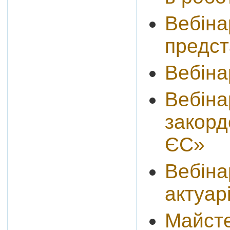
Вебіна
предст
Вебіна
Вебіна
закорд
ЄС»
Вебіна
актуар
Майсте