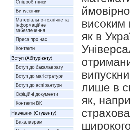
Співробітники
ймовірно
Випускники
високим 
Матеріально-технічне та
інформаційне
забезпечення
як в Укра
Преса про нас
Універсал
Контакти
отримани
Вступ (Абітурієнту)
Вступ до бакалаврату
випускни
Вступ до магістратури
лише в с
Вступ до аспірантури
Офіційні документи
як, напр
Контакти ВК
страхова
Навчання (Студенту)
широкого
Бакалаврам