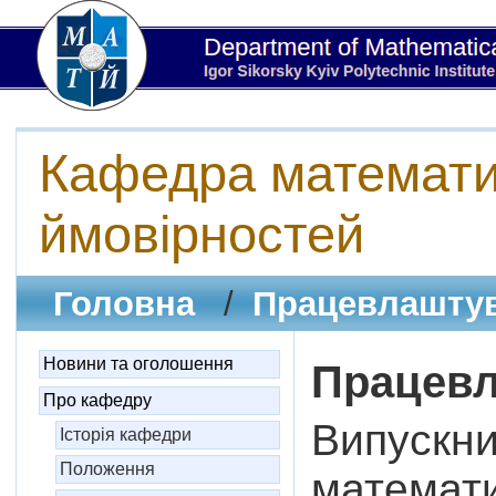
Кафедра математич
ймовірностей
Головна
/
Працевлашту
Новини та оголошення
Працев
Про кафедру
Випускн
Історія кафедри
Положення
математи