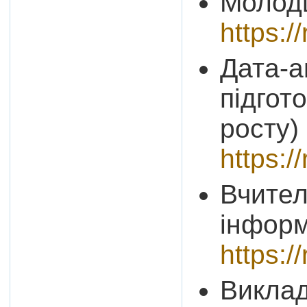
Молодш
https:
Дата-а
підгот
росту)
https:
Вчител
інфор
https:
Виклад