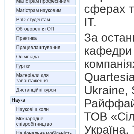
Магістрам професійним
сферах т
Магістрам науковим
IT.
PhD-студентам
Обговорення ОП
За остан
Практика
кафедри 
Працевлаштування
Олімпіада
компаніях
Гуртки
Quartesi
Матеріали для
завантаження
Ukraine, 
Дистанційні курси
Райффай
Наука
Наукові школи
ТОВ «Сіл
Міжнародне
співробітництво
Україна,
Національна мобільність