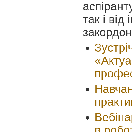
аспірант
так і від
закордон
Зустрі
«Актуа
профес
Навчан
практи
Вебіна
в робо