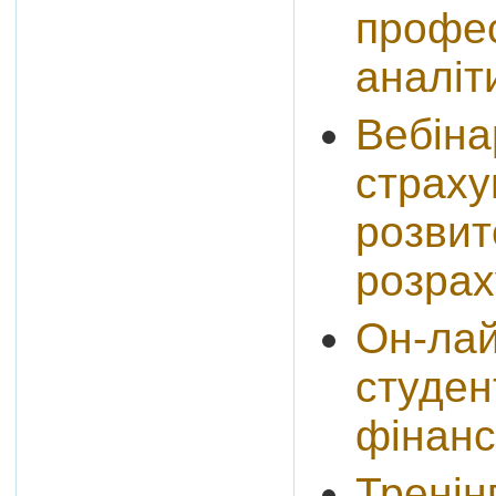
профес
аналіт
Вебіна
страху
розвит
розрах
Он-лай
студен
фінанс
Тренін