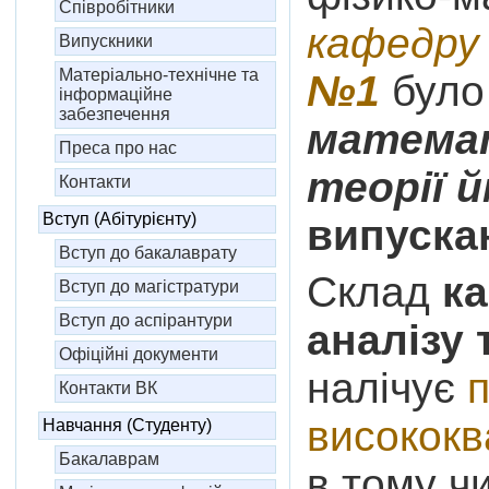
Співробітники
кафедр
Випускники
Матеріально-технічне та
№1
було
інформаційне
забезпечення
математ
Преса про нас
теорії 
Контакти
Вступ (Абітурієнту)
випуск
Вступ до бакалаврату
Склад
к
Вступ до магістратури
Вступ до аспірантури
аналізу 
Офіційні документи
налічує
Контакти ВК
висококв
Навчання (Студенту)
Бакалаврам
в тому ч