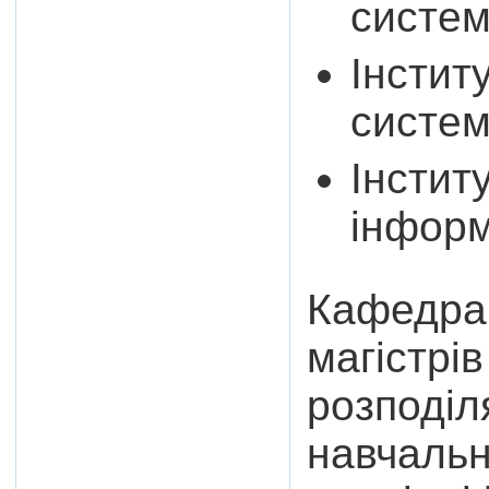
систем
Інстит
систе
Інститу
інформ
Кафедра 
магістрі
розподіл
навчальн