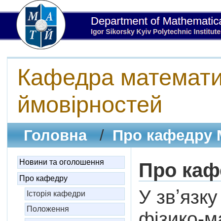
Кафедра математич
ймовірностей
Головна
/
Про кафедру
Новини та оголошення
Про каф
Про кафедру
У звʼязк
Історія кафедри
Положення
фізико-м