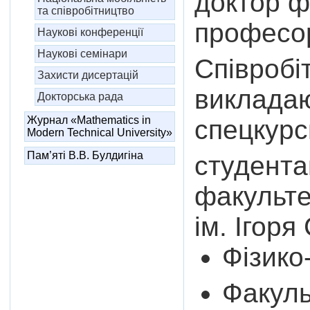
доктор ф
та співробітництво
профес
Наукові конференції
Наукові семінари
Співробі
Захисти дисертацій
викладаю
Докторська рада
Журнал «Mathematics in
спецкурс
Modern Technical University»
Пам’яті В.В. Булдигіна
студента
факультет
ім. Ігоря
Фізико
Факуль