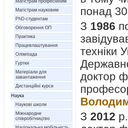
Магістрам професійним
понад 30
Магістрам науковим
PhD-студентам
З
1986
п
Обговорення ОП
завідува
Практика
Працевлаштування
техніки 
Олімпіада
Державно
Гуртки
Матеріали для
доктор ф
завантаження
профес
Дистанційні курси
Наука
Володи
Наукові школи
З
2012
р.
Міжнародне
співробітництво
Національна мобільність