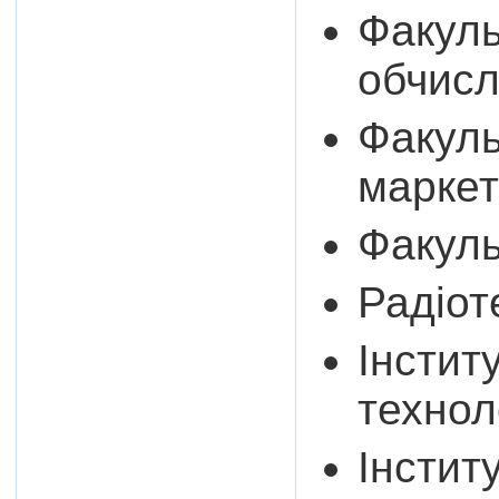
Факуль
обчисл
Факуль
маркет
Факуль
Радіот
Інстит
технол
Інстит