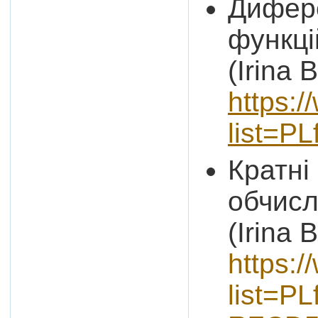
Дифер
функці
(Irina 
https:/
list=P
Кратні
обчисл
(Irina 
https:/
list=P