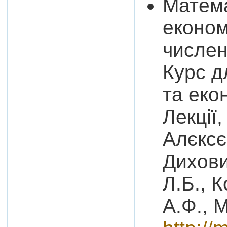
Матема
економ
числен
Курс д
та еко
Лекції,
Алєксє
Дихови
Л.Б., 
А.Ф., 