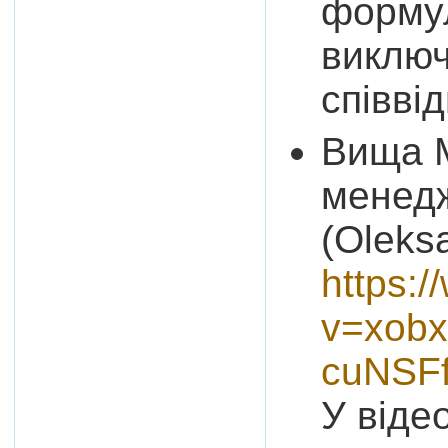
формул
виключ
співві
Вища 
менедж
(Oleks
https:
v=xobx
cuNSF
У віде