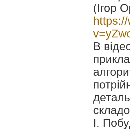
(Ігор 
https:
v=yZw
В віде
прикла
алгори
потрійн
деталь
складо
І. Побу