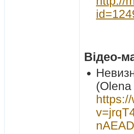
http://
id=124
Відео-м
Невизн
(Olena 
https:
v=jrq
nAEAD