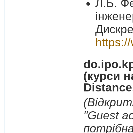
Л.Б. Ф
інжене
Дискре
https:
do.ipo.k
(курси н
Distance
(Відкрит
"Guest a
потрібна