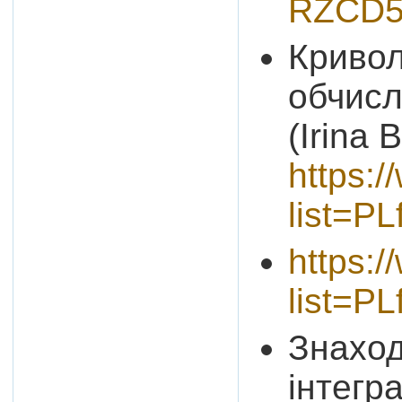
RZCD
Кривол
обчисл
(Irina 
https:/
list=P
https:/
list=
Знаход
інтегр