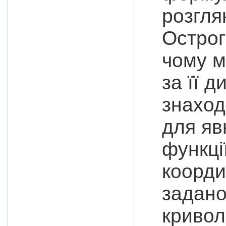
розгля
Острог
чому м
за її 
знаход
для яв
функці
коорди
задано
кривол