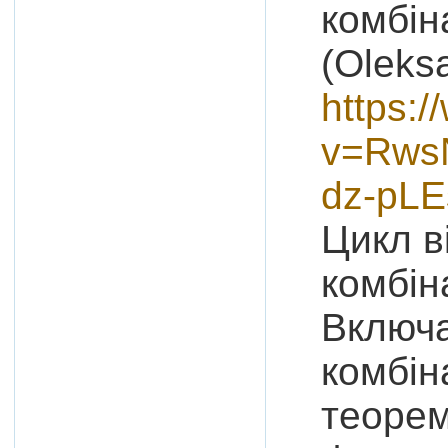
комбін
(Oleks
https:
v=Rws
dz-pLE
Цикл в
комбін
Включа
комбін
теорем