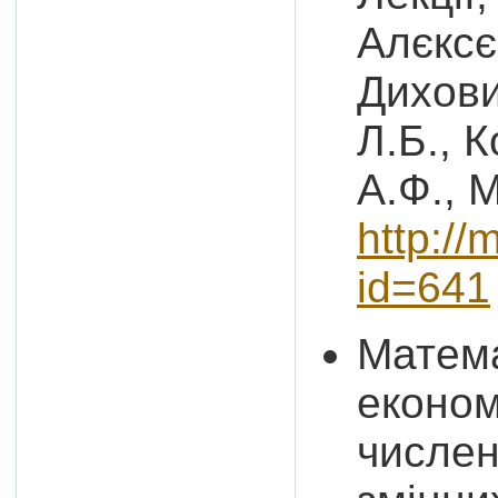
Алєксє
Дихови
Л.Б., 
А.Ф., 
http://
id=641
Матема
економ
числен