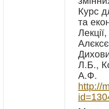
змінни
Курс д
та еко
Лекції,
Алєксє
Дихови
Л.Б., 
А.Ф.
http://
id=130