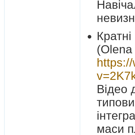
Навіча
невизн
Кратні
(Olena
https:
v=2K7
Відео 
типови
інтегр
маси п