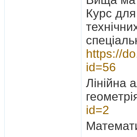
Курс для
технічни
спеціаль
https://d
id=56
Лінійна 
геометрі
id=2
Математи