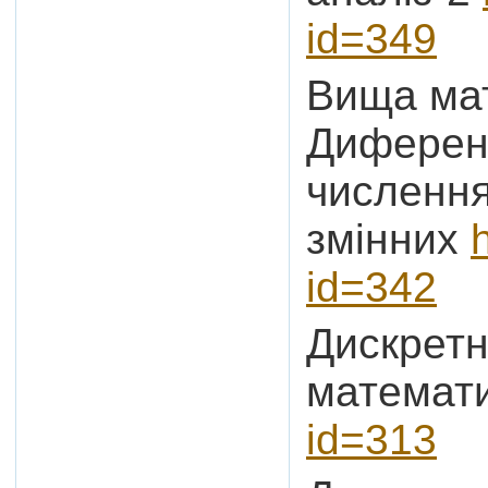
id=349
Вища мат
Диференц
числення
змінних
id=342
Дискрет
математ
id=313