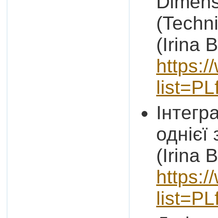
Dimens
(Techn
(Irina 
https:/
list=P
Інтегр
однієї 
(Irina 
https:/
list=