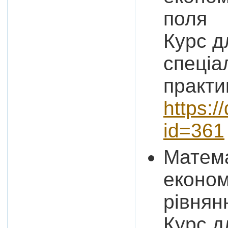
поля
Курс д
спеціа
практи
https:/
id=361
Матема
економ
рівнян
Курс д