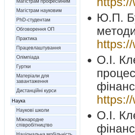
https:
Магістрам професійним
Магістрам науковим
Ю.П. Б
PhD-студентам
методи
Обговорення ОП
Практика
https:
Працевлаштування
О.І. К
Олімпіада
Гуртки
процес
Матеріали для
завантаження
фінанс
Дистанційні курси
https:
Наука
Наукові школи
О.І. К
Міжнародне
фінанс
співробітництво
Національна мобільність