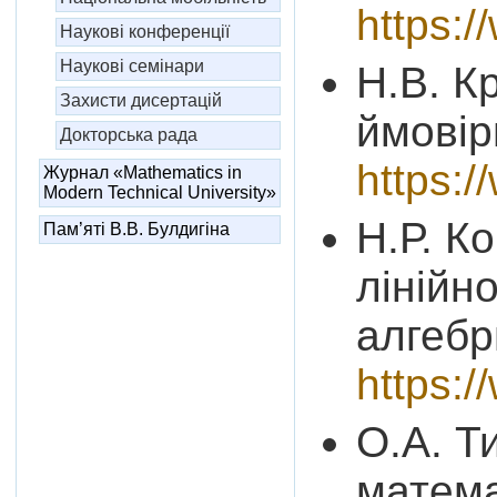
https:
Наукові конференції
Наукові семінари
Н.В. К
Захисти дисертацій
ймовір
Докторська рада
https:
Журнал «Mathematics in
Modern Technical University»
Н.Р. К
Пам’яті В.В. Булдигіна
лінійн
алгебр
https:
О.А. Т
матема