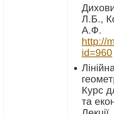
Дихови
Л.Б., 
А.Ф.
http://
id=960
Лінійн
геомет
Курс д
та еко
Лекції,