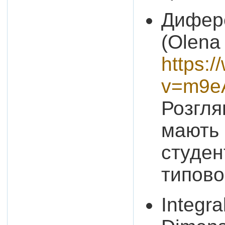
Дифере
(Olena
https:
v=m9e
Розглян
мають 
студен
типово
Integra