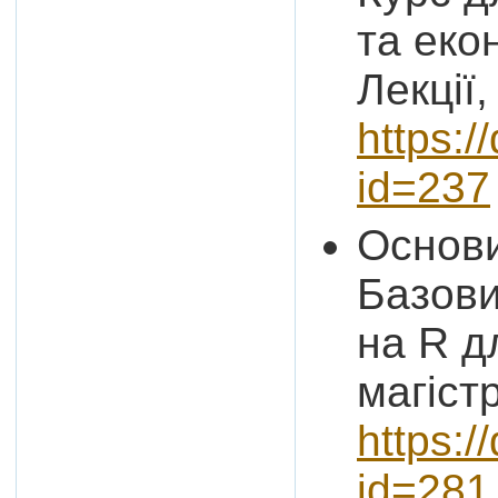
та еко
Лекції,
https:/
id=237
Основи
Базови
на R д
магіст
https:/
id=281