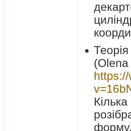
декарт
цилінд
коорди
Теорія
(Olena 
https:
v=16b
Кілька
розібр
формул