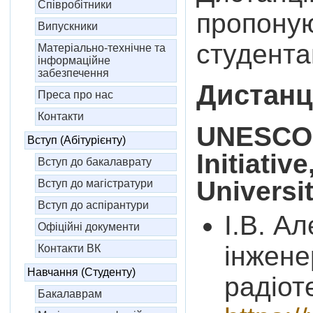
Співробітники
пропону
Випускники
студента
Матеріально-технічне та
інформаційне
забезпечення
Дистанц
Преса про нас
Контакти
UNESCO
Вступ (Абітурієнту)
Initiati
Вступ до бакалаврату
Universi
Вступ до магістратури
Вступ до аспірантури
І.В. А
Офіційні документи
інжене
Контакти ВК
Навчання (Студенту)
радіоте
Бакалаврам