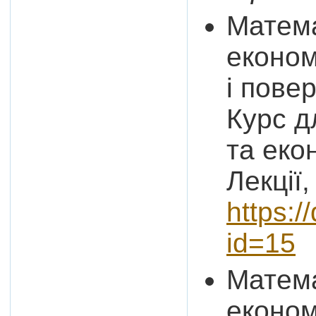
Матема
економі
і пове
Курс д
та еко
Лекції,
https:/
id=15
Матема
економ