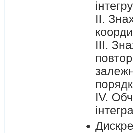
інтегр
ІІ. Зн
коорди
ІІІ. З
повтор
залежн
порядк
IV. Об
інтегр
Дискре