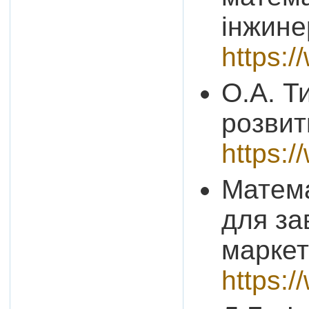
інжине
https:
О.А. Т
розвит
https:
Матема
для за
маркет
https: