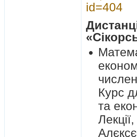
id=404
Дистанц
«Сікорс
Матема
економ
числен
Курс д
та еко
Лекції,
Алєксє