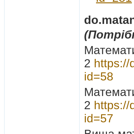
do.matan
(Потріб
Математи
2
https:/
id=58
Математи
2
https:/
id=57
Вища мат