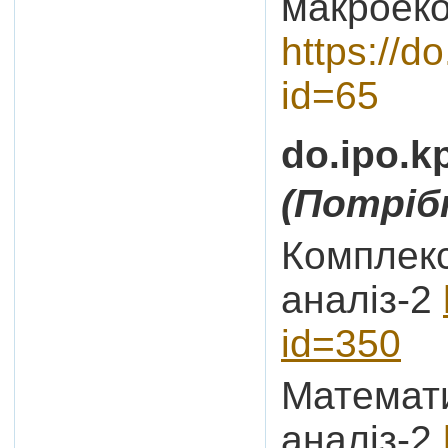
макроеко
https://d
id=65
do.ipo.k
(Потріб
Комплек
аналіз-2
id=350
Математ
аналіз-2