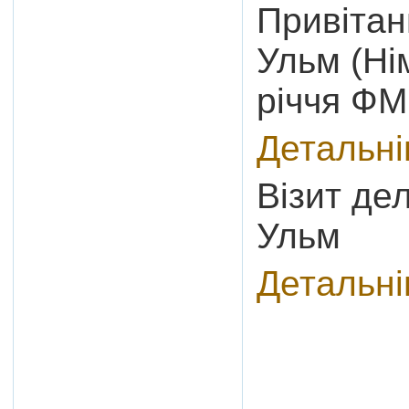
Привітан
Ульм (Ні
річчя Ф
Детальн
Візит дел
Ульм
Детальн