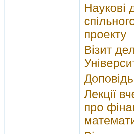
Наукові 
спільног
проекту
Візит де
Універси
Доповідь
Лекції в
про фіна
математ