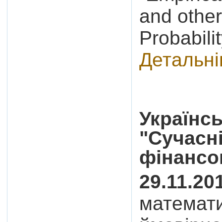
and other
Probabili
Детальн
Українс
"Сучасн
фінансо
29.11.20
математи