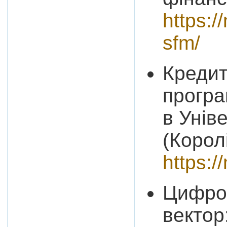
https:/
sfm/
Кредит
програ
в Унів
(Корол
https:/
Цифров
вектор