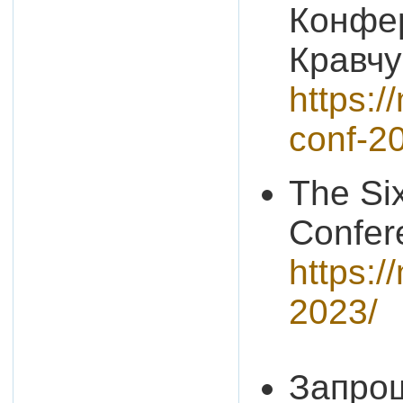
Конфер
Кравчу
https:/
conf-2
The Six
Confer
https:
2023/
Запрош