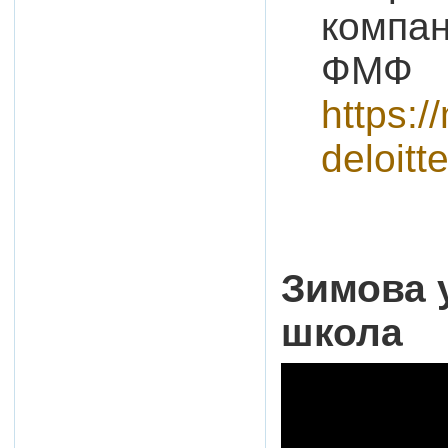
компані
ФМФ
https:/
deloitte
Зимова 
школа