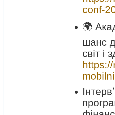
conf-2
🌍 Ака
шанс д
світ і 
https:/
mobilni
Інтерв
програ
фінанс