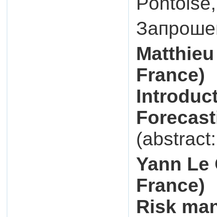
Pontoise
Запрошен
Matthie
France)
Introduc
Forecast
(abstract
Yann Le
France)
Risk ma