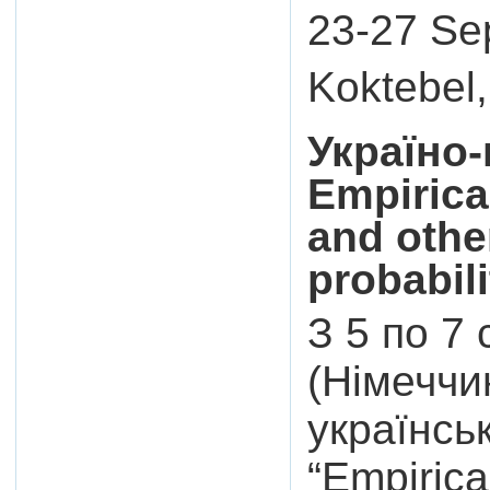
23-27 Se
Koktebel,
Україно
Empirica
and othe
probabili
З 5 по 7
(Німеччи
українсь
“Empiric