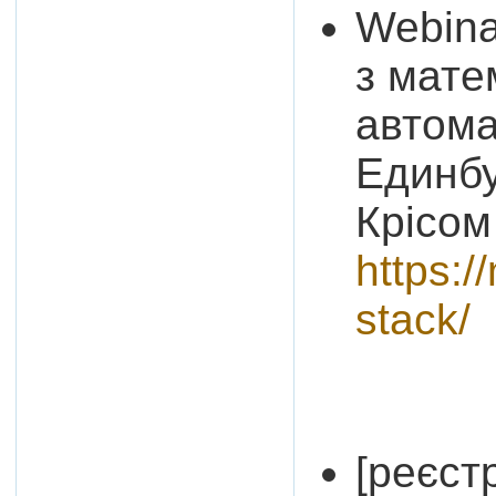
Webina
з мате
автома
Единбу
Крісом
https:/
stack/
[реєст