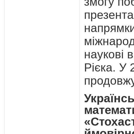
змогу по
презента
напрямки
міжнарод
наукові 
Рієка. У 
продовж
Українс
математ
«Стохаст
ймовірно