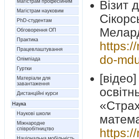
Візит д
Магістрам професійним
Магістрам науковим
Сікорс
PhD-студентам
Мелар
Обговорення ОП
Практика
https:/
Працевлаштування
do-mdu
Олімпіада
Гуртки
[відео]
Матеріали для
завантаження
освітн
Дистанційні курси
«Страх
Наука
Наукові школи
матем
Міжнародне
співробітництво
https:/
Національна мобільність