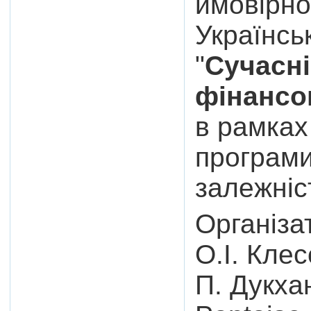
ймовірно
Українсь
"
Сучасні
фінансо
в рамках
програми
залежніс
Організа
О.І. Клес
П. Дукхан