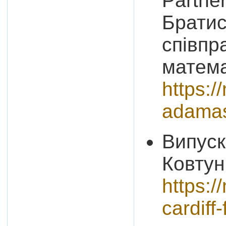
Partner
Братис
співпр
матема
https:
adamas
Випуск
Ковтун 
https:/
cardiff