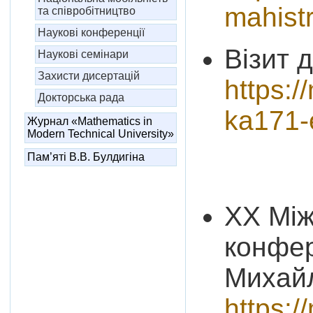
mahistr
та співробітництво
Наукові конференції
Візит 
Наукові семінари
Захисти дисертацій
https:
Докторська рада
ka171-
Журнал «Mathematics in
Modern Technical University»
Пам’яті В.В. Булдигіна
XX Між
конфер
Михай
https:/