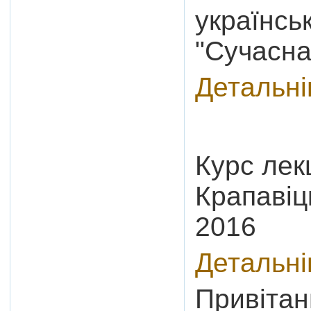
українсь
"Сучасна
Детальн
Курс лек
Крапавіц
2016
Детальн
Привітанн