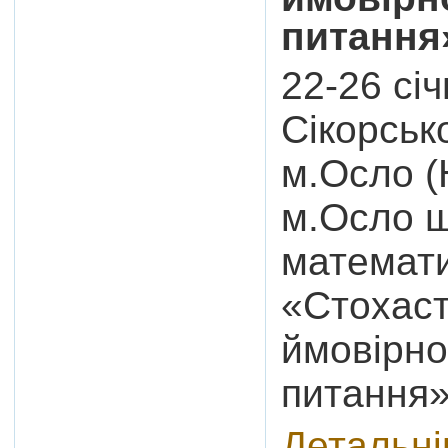
питання
22-26 січ
Сікорськ
м.Осло (
м.Осло 
математи
«Стохаст
ймовірно
питання»
Детальн