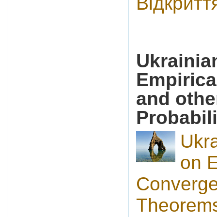
Відкритт
Ukraini
Empiric
and othe
Probabil
Ukr
on E
Converge
Theorems 