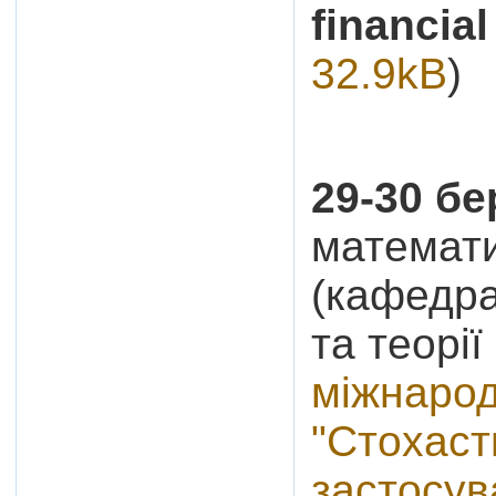
financial
32.9kB
)
29-30 б
математи
(кафедра
та теорі
міжнарод
"Стохаст
застосув