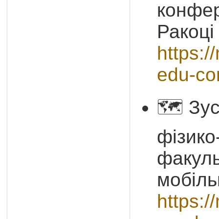
конфер
Ракоці 
https:/
edu-co
🗺 Зус
фізико
факуль
мобіль
https:/