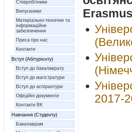
Співробітники
Erasmu
Випускники
Матеріально-технічне та
Універ
інформаційне
забезпечення
(Велик
Преса про нас
Контакти
Універ
Вступ (Абітурієнту)
(Німеч
Вступ до бакалаврату
Вступ до магістратури
Універ
Вступ до аспірантури
2017-2
Офіційні документи
Контакти ВК
Навчання (Студенту)
Бакалаврам