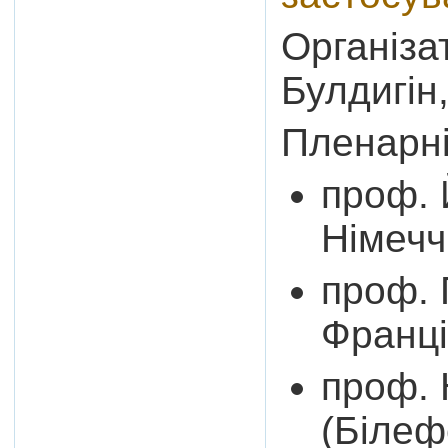
Організа
Булдигін,
Пленарні 
проф. 
Німечч
проф. 
Франці
проф. 
(Білеф