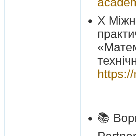
acade
X Міжн
практи
«Матем
техніч
https:/
📚 Вор