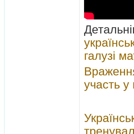
Детальн
українсь
галузі м
Враження
участь у 
Українсь
тренувал