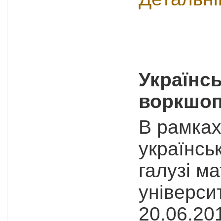
Українс
воркшоп
В рамках
українсь
галузі м
універси
20.06.20