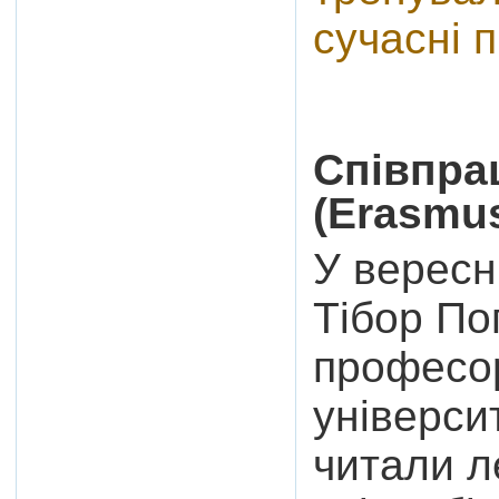
сучасні 
Співпра
(Erasmu
У вересн
Тібор По
професор
університ
читали л