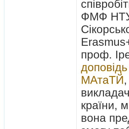
співроб
ФМФ НТУУ
Сікорськ
Erasmus+
проф. Ір
доповідь
МАтаТЙ
викладач
країни, м
вона пре