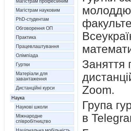
Магістрам професійним
молоддю і
Магістрам науковим
PhD-студентам
факульте
Обговорення ОП
Всеукраї
Практика
математи
Працевлаштування
Олімпіада
Заняття 
Гуртки
дистанці
Матеріали для
завантаження
Zoom.
Дистанційні курси
Наука
Група гу
Наукові школи
в Telegr
Міжнародне
співробітництво
Національна мобільність