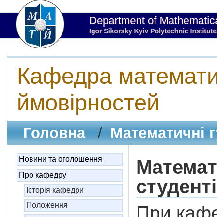
Кафедра математич
ймовірностей
Головна
/
Математичні г
Новини та оголошення
Математ
Про кафедру
студент
Історія кафедри
Положення
При кафе