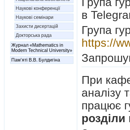
Група гу
Наукові конференції
в Telegr
Наукові семінари
Група гур
Захисти дисертацій
Докторська рада
https://
Журнал «Mathematics in
Modern Technical University»
Запрошую
Пам’яті В.В. Булдигіна
При кафе
аналізу 
працює г
розділи