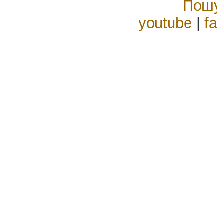
Пошу
youtube
|
f