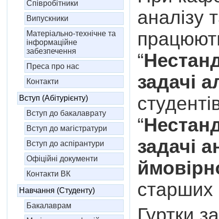
Співробітники
аналізу 
Випускники
працюють
Матеріально-технічне та
інформаційне
забезпечення
“
Нестанд
Преса про нас
задачі а
Контакти
студенті
Вступ (Абітурієнту)
Вступ до бакалаврату
“
Нестанд
Вступ до магістратури
задачі а
Вступ до аспірантури
Офіційні документи
ймовірн
Контакти ВК
старших 
Навчання (Студенту)
Бакалаврам
Гуртки з