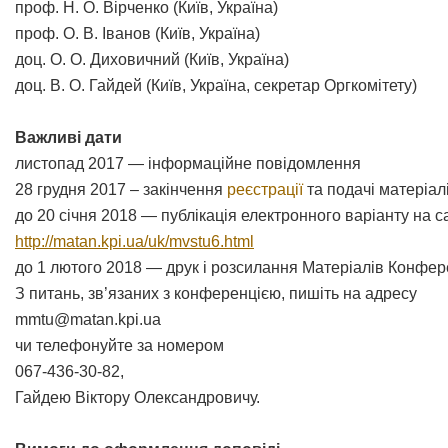
проф. Н. О. Вірченко (Київ, Україна)
проф. О. В. Іванов (Київ, Україна)
доц. О. О. Диховичний (Київ, Україна)
доц. В. О. Гайдей (Київ, Україна, секретар Оргкомітету)
Важливі дати
листопад 2017 — інформаційне повідомлення
28 грудня 2017 – закінчення
реєстрації
та подачі матеріал
до 20 січня 2018 — публікація електронного варіанту на с
http://matan.kpi.ua/uk/mvstu6.html
до 1 лютого 2018 — друк і розсилання Матеріалів Конфере
З питань, зв’язаних з конференцією, пишіть на адресу
mmtu@matan.kpi.ua
чи телефонуйте за номером
067-436-30-82,
Гайдею Віктору Олександровичу.