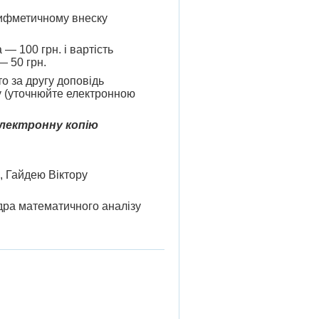
рифметичному внеску
— 100 грн. і вартість
— 50 грн.
о за другу доповідь
ку (уточнюйте електронною
електронну копію
, Гайдею Віктору
федра математичного аналізу